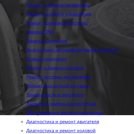
Ремонт и замена генератора
Ремонт рулевого управления
Ремонт тормозной системы
Замена ГРМ
Замена сцепления
Диагностика автомобиля перед покупкой
Развал-схождение
Ремонт и замена стартера
Ремонт системы охлаждения
Ремонт выхлопной системы
Замена масла в двигателе
Зарядка и замена аккумулятора
Обслуживание автокондиционера
Диагностика и ремонт двигателя
Диагностика и ремонт ходовой