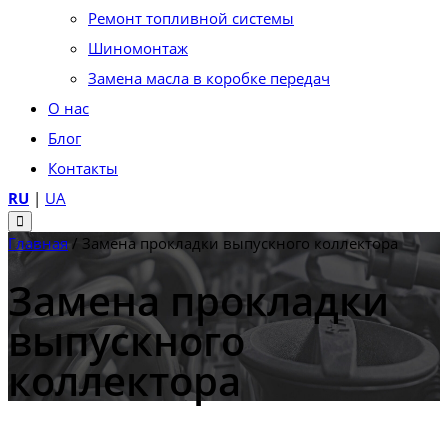
Ремонт топливной системы
Шиномонтаж
Замена масла в коробке передач
О нас
Блог
Контакты
RU
|
UA
Главная
/
Замена прокладки выпускного коллектора
Замена прокладки
выпускного
коллектора