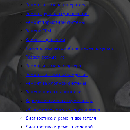
Ремонт и замена генератора
Ремонт рулевого управления
Ремонт тормозной системы
Замена ГРМ
Замена сцепления
Диагностика автомобиля перед покупкой
Развал-схождение
Ремонт и замена стартера
Ремонт системы охлаждения
Ремонт выхлопной системы
Замена масла в двигателе
Зарядка и замена аккумулятора
Обслуживание автокондиционера
Диагностика и ремонт двигателя
Диагностика и ремонт ходовой