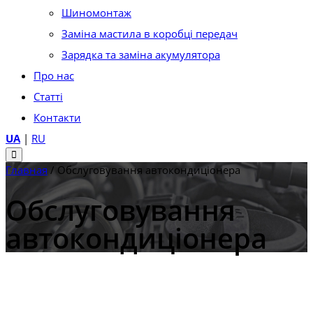
Шиномонтаж
Заміна мастила в коробці передач
Зарядка та заміна акумулятора
Про нас
Статті
Контакти
UA
|
RU
Главная
/
Обслуговування автокондиціонера
Обслуговування
автокондиціонера