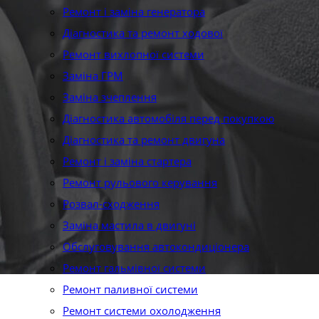
Ремонт і заміна генератора
Діагностика та ремонт ходової
Ремонт вихлопної системи
Заміна ГРМ
Заміна зчеплення
Діагностика автомобіля перед покупкою
Діагностика та ремонт двигуна
Ремонт і заміна стартера
Ремонт рульового керування
Розвал-сходження
Заміна мастила в двигуні
Обслуговування автокондиціонера
Ремонт гальмівної системи
Ремонт паливної системи
Ремонт системи охолодження