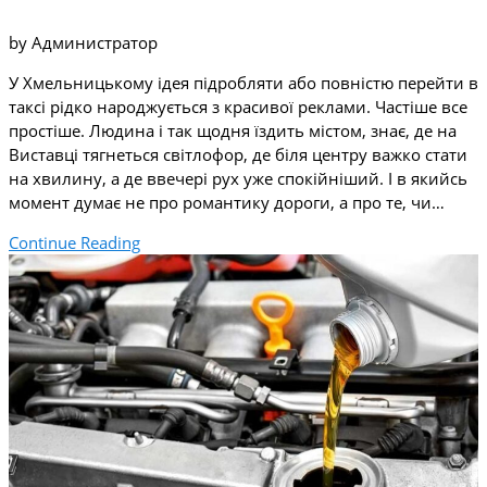
by Администратор
У Хмельницькому ідея підробляти або повністю перейти в
таксі рідко народжується з красивої реклами. Частіше все
простіше. Людина і так щодня їздить містом, знає, де на
Виставці тягнеться світлофор, де біля центру важко стати
на хвилину, а де ввечері рух уже спокійніший. І в якийсь
момент думає не про романтику дороги, а про те, чи…
Continue Reading