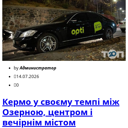
by
Администратор
14.07.2026
0
Кермо у своєму темпі між
Озерною, центром і
вечірнім містом