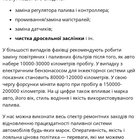
заміна регулятора палива і контроллера;
промивання/заміна магістралей;
заміна датчиків;
чистка дросельної заслінки
і ін.
У більшості випадків фахівці рекомендують робити
заміну повітряних і паливних фільтрів після того, як авто
набере 10000-30000 кілометрів пробігу. У випадку з
електричним бензонасосом для інжекторної системи цей
показник становить 80000-120000 кілометрів. У свою
чергу форсунки міняти варто при пробігу в 150000-
200000 кілометрів. На ці цифри також впливає і марка
авто, його вік, стиль водіння і якість використовуваного
палива.
У нас можна виконати весь спектр ремонтних заходів по
відновленню працездатності паливної системи
автомобілів будь-яких марок. Оперативність, якість і
лояльна цінова політика — переваги, які ми можемо