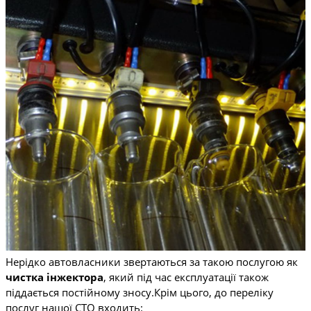
Нерідко автовласники звертаються за такою послугою як
чистка інжектора
, який під час експлуатації також
піддається постійному зносу.Крім цього, до переліку
послуг нашої СТО входить: