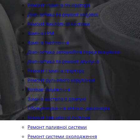
Ремонт і заміна генератора
Діагностика та ремонт ходової
Ремонт вихлопної системи
Заміна ГРМ
Заміна зчеплення
Діагностика автомобіля перед покупкою
Діагностика та ремонт двигуна
Ремонт і заміна стартера
Ремонт рульового керування
Розвал-сходження
Заміна мастила в двигуні
Обслуговування автокондиціонера
Ремонт гальмівної системи
Ремонт паливної системи
Ремонт системи охолодження