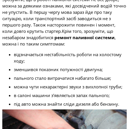
можна за деякими ознаками, які досвідчений водій точно
не упустить. В першу чергу мова зараз йде про таку
ситуацію, коли транспортний засіб заводиться не з
першого разу. Також насторожити повинен і момент,
коли довго крутить стартер.Крім того, зрозуміти, що
незабаром знадобитися
ремонт паливної системи
,
можна і по таким симптомам:
відзначається нестабільність роботи на холостому
ходу;
зменшився показник потужності двигуна;
пального стало витрачатися набагато більше;
можна чути нехарактерні звуки з вихлопної труби;
в салоні машини з’являється запах пального;
під авто можна знайти сліди дизеля або бензину.