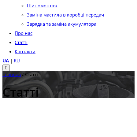
Шиномонтаж
Заміна мастила в коробці передач
Зарядка та заміна акумулятора
Про нас
Статті
Контакти
UA
|
RU
Главная
/
Статті
Статті