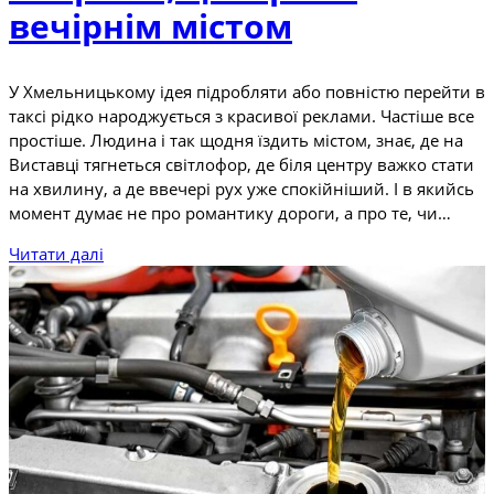
вечірнім містом
У Хмельницькому ідея підробляти або повністю перейти в
таксі рідко народжується з красивої реклами. Частіше все
простіше. Людина і так щодня їздить містом, знає, де на
Виставці тягнеться світлофор, де біля центру важко стати
на хвилину, а де ввечері рух уже спокійніший. І в якийсь
момент думає не про романтику дороги, а про те, чи…
Читати далі