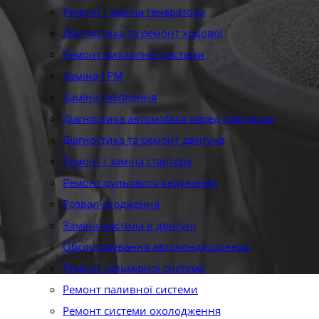
Ремонт і заміна генератора
Діагностика та ремонт ходової
Ремонт вихлопної системи
Заміна ГРМ
Заміна зчеплення
Діагностика автомобіля перед покупкою
Діагностика та ремонт двигуна
Ремонт і заміна стартера
Ремонт рульового керування
Розвал-сходження
Заміна мастила в двигуні
Обслуговування автокондиціонера
Ремонт гальмівної системи
Ремонт паливної системи
Ремонт системи охолодження